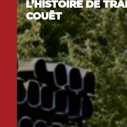
L’HISTOIRE DE TR
COUËT